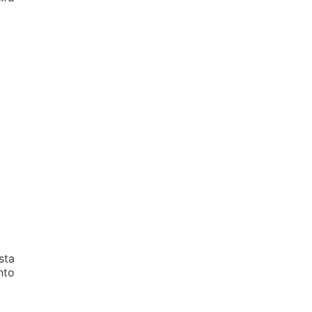
sta
nto