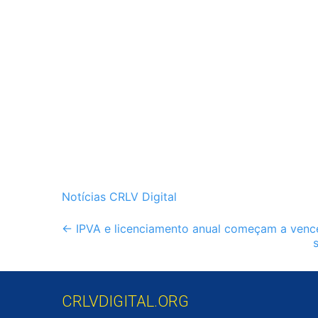
Notícias CRLV Digital
Post
←
IPVA e licenciamento anual começam a vence
navigation
CRLVDIGITAL.ORG