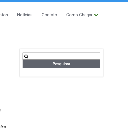
otos
Notícias
Contato
Como Chegar
Pesquisar
por:
o
ira