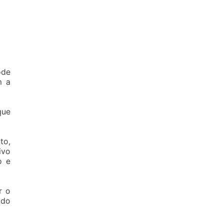
ode
m a
que
to,
ivo
o e
r o
 do