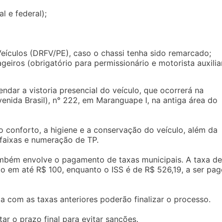
l e federal);
eículos (DRFV/PE), caso o chassi tenha sido remarcado;
eiros (obrigatório para permissionário e motorista auxiliar
endar a vistoria presencial do veículo, que ocorrerá na
venida Brasil), n° 222, em Maranguape I, na antiga área do
 o conforto, a higiene e a conservação do veículo, além da
faixas e numeração de TP.
mbém envolve o pagamento de taxas municipais. A taxa de
 em até R$ 100, enquanto o ISS é de R$ 526,19, a ser pag
a com as taxas anteriores poderão finalizar o processo.
tar o prazo final para evitar sanções.