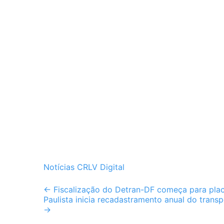
Notícias CRLV Digital
Post
←
Fiscalização do Detran-DF começa para placa
Paulista inicia recadastramento anual do tran
navigation
→