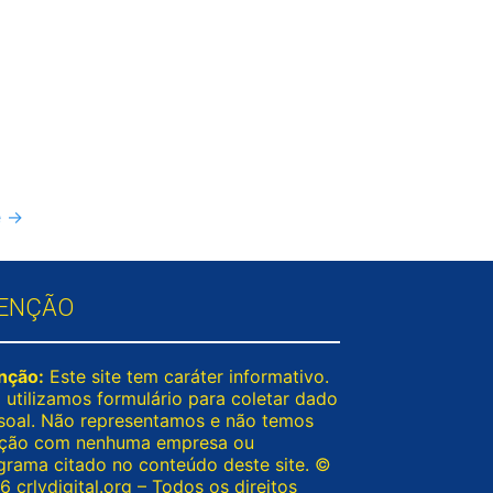
e
→
ENÇÃO
nção:
Este site tem caráter informativo.
 utilizamos formulário para coletar dado
soal. Não representamos e não temos
ação com nenhuma empresa ou
grama citado no conteúdo deste site. ©
 crlvdigital.org – Todos os direitos