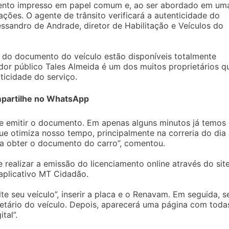
ento impresso em papel comum e, ao ser abordado em um
ções. O agente de trânsito verificará a autenticidade do
sandro de Andrade, diretor de Habilitação e Veículos do
do documento do veículo estão disponíveis totalmente
vidor público Tales Almeida é um dos muitos proprietários q
aticidade do serviço.
partilhe no WhatsApp
 e emitir o documento. Em apenas alguns minutos já temos
 otimiza nosso tempo, principalmente na correria do dia 
ara obter o documento do carro”, comentou.
 realizar a emissão do licenciamento online através do sit
aplicativo MT Cidadão.
e seu veículo”, inserir a placa e o Renavam. Em seguida, s
ietário do veículo. Depois, aparecerá uma página com toda
tal”.