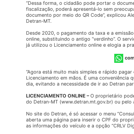
“Dessa forma, o cidadão pode portar o docum
fiscalização, poderá apresentá-lo sem preocupa
documento por meio do QR Code”, explicou Ales
Detran-MT.
Desde 2020, o pagamento da taxa e a emissão 
online, substituindo o antigo “verdinho”. O ser
já utilizou o Licenciamento online e elogia a pr
com
“Agora está muito mais simples e rápido pagar
Licenciamento em mãos. É uma conveniência que
dia, evitando a necessidade de ir ao Detran p
LICENCIAMENTO ONLINE –
O proprietário pode
do Detran-MT (www.detran.mt.gov.br) ou pelo 
No site do Detran, é só acessar o menu “Consult
aberta uma página para inserir o CPF do propr
as informações do veículo e a opção “CRLV Digi