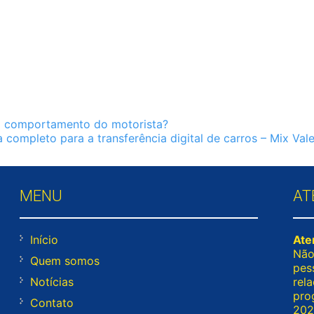
 comportamento do motorista?
a completo para a transferência digital de carros – Mix Val
MENU
AT
Início
Ate
Não
Quem somos
pes
Notícias
rel
pro
Contato
2026