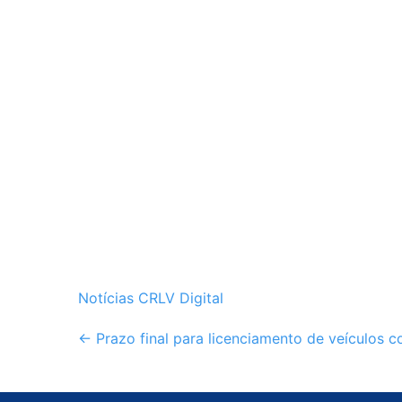
Notícias CRLV Digital
Post
←
Prazo final para licenciamento de veículos c
navigation