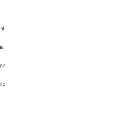
al,
na
uma
ulo