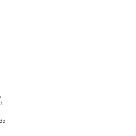
m
0.
 do