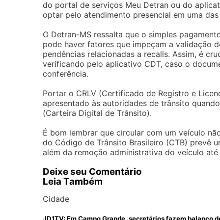
do portal de serviços Meu Detran ou do aplic
optar pelo atendimento presencial em uma das
O Detran-MS ressalta que o simples pagamento
pode haver fatores que impeçam a validação d
pendências relacionadas a recalls. Assim, é cru
verificando pelo aplicativo CDT, caso o docume
conferência.
Portar o CRLV (Certificado de Registro e Lice
apresentado às autoridades de trânsito quando s
(Carteira Digital de Trânsito).
É bom lembrar que circular com um veículo não
do Código de Trânsito Brasileiro (CTB) prevê u
além da remoção administrativa do veículo até 
Deixe seu Comentário
Leia Também
Cidade
JD1TV: Em Campo Grande, secretários fazem balanço de 