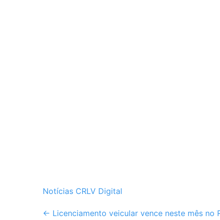
Notícias CRLV Digital
Post
←
Licenciamento veicular vence neste mês no R