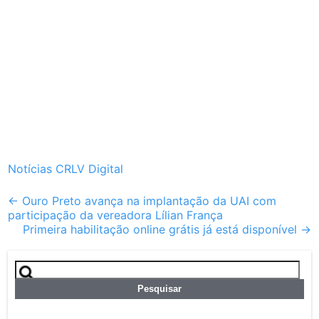
Notícias CRLV Digital
Post
←
Ouro Preto avança na implantação da UAI com
participação da vereadora Lílian França
navigation
Primeira habilitação online grátis já está disponível
→
Pesquisar
por: