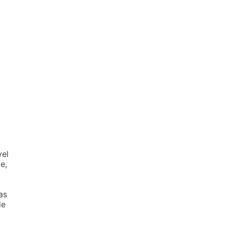
vel
e,
as
de