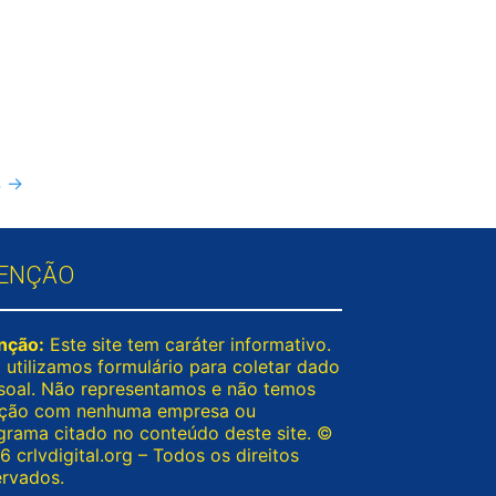
4
→
ENÇÃO
nção:
Este site tem caráter informativo.
 utilizamos formulário para coletar dado
soal. Não representamos e não temos
ação com nenhuma empresa ou
grama citado no conteúdo deste site. ©
 crlvdigital.org – Todos os direitos
ervados.