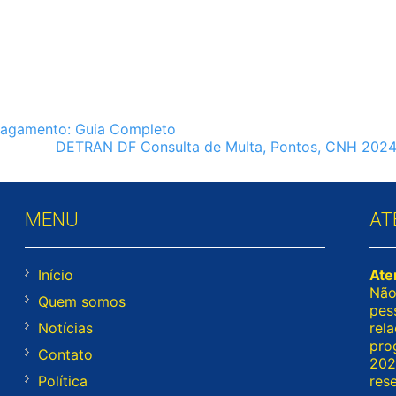
 Pagamento: Guia Completo
DETRAN DF Consulta de Multa, Pontos, CNH 202
MENU
AT
Início
Ate
Não
Quem somos
pes
Notícias
rel
pro
Contato
2026
Política
res