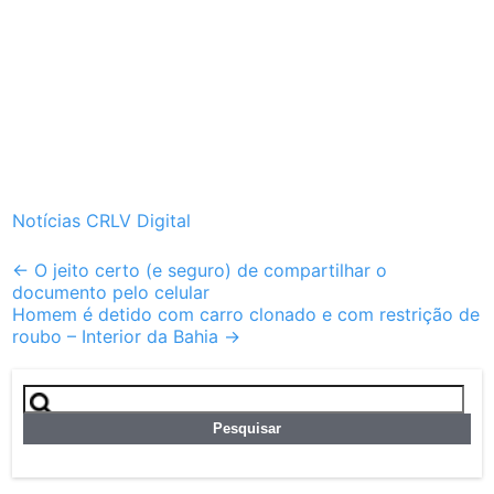
Notícias CRLV Digital
Post
←
O jeito certo (e seguro) de compartilhar o
documento pelo celular
navigation
Homem é detido com carro clonado e com restrição de
roubo – Interior da Bahia
→
Pesquisar
por: