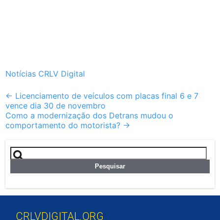
Notícias CRLV Digital
Post
←
Licenciamento de veículos com placas final 6 e 7
vence dia 30 de novembro
navigation
Como a modernização dos Detrans mudou o
comportamento do motorista?
→
Pesquisar
por:
CRLVDIGITAL.ORG