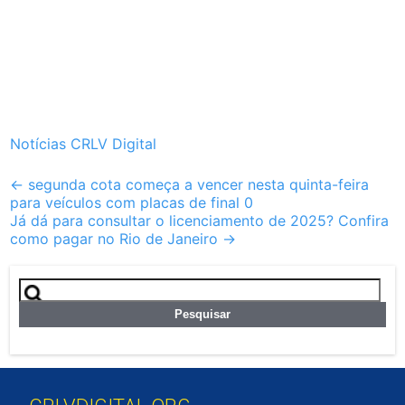
Notícias CRLV Digital
Post
←
segunda cota começa a vencer nesta quinta-feira
para veículos com placas de final 0
navigation
Já dá para consultar o licenciamento de 2025? Confira
como pagar no Rio de Janeiro
→
Pesquisar
por: