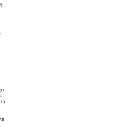
il,
r
o)
o
ito
ta