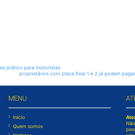
a prático para motoristas
proprietários com placa final 1 e 2 já podem paga
MENU
AT
Início
Ate
Não
Quem somos
pes