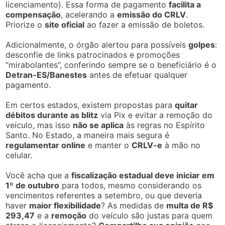
licenciamento). Essa forma de pagamento
facilita a
compensação
, acelerando a
emissão do CRLV
.
Priorize o
site oficial
ao fazer a emissão de boletos.
Adicionalmente, o órgão alertou para possíveis
golpes
:
desconfie de links patrocinados e promoções
“mirabolantes”, conferindo sempre se o beneficiário é o
Detran-ES/Banestes
antes de efetuar qualquer
pagamento.
Em certos estados, existem propostas para
quitar
débitos durante as blitz
via Pix e evitar a remoção do
veículo, mas isso
não se aplica
às regras no Espírito
Santo. No Estado, a maneira mais segura é
regulamentar online
e manter o
CRLV-e
à mão no
celular.
Você acha que a
fiscalização estadual deve iniciar em
1º de outubro
para todos, mesmo considerando os
vencimentos referentes a setembro, ou que deveria
haver
maior flexibilidade
? As medidas de
multa de R$
293,47
e a
remoção
do veículo são justas para quem