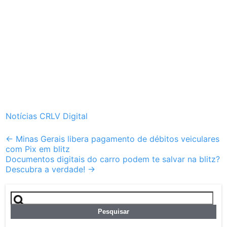
Notícias CRLV Digital
Post
←
Minas Gerais libera pagamento de débitos veiculares
com Pix em blitz
navigation
Documentos digitais do carro podem te salvar na blitz?
Descubra a verdade!
→
Pesquisar
por: