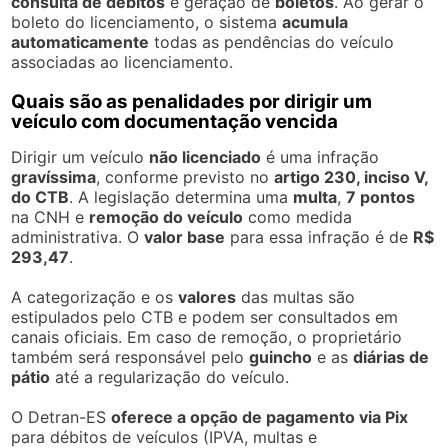
consulta de débitos
e geração de
boletos
. Ao gerar o
boleto do licenciamento, o sistema
acumula
automaticamente
todas as pendências do veículo
associadas ao licenciamento.
Quais são as penalidades por dirigir um
veículo com documentação vencida
Dirigir um veículo
não licenciado
é uma infração
gravíssima
, conforme previsto no
artigo 230, inciso V,
do CTB
. A legislação determina uma
multa
,
7 pontos
na CNH e
remoção do veículo
como medida
administrativa. O
valor base
para essa infração é de
R$
293,47
.
A categorização e os
valores
das multas são
estipulados pelo CTB e podem ser consultados em
canais oficiais. Em caso de remoção, o proprietário
também será responsável pelo
guincho
e as
diárias de
pátio
até a regularização do veículo.
O Detran-ES
oferece a opção de pagamento via Pix
para débitos de veículos (IPVA, multas e