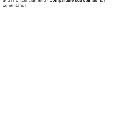
atrasa o licenciamento?
Compartilhe sua opinião
nos
comentários.