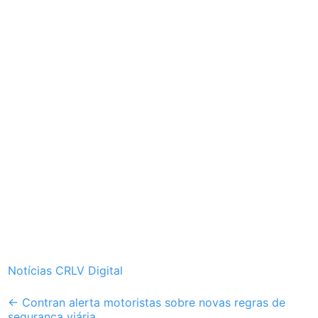
Notícias CRLV Digital
Post
←
Contran alerta motoristas sobre novas regras de
segurança viária