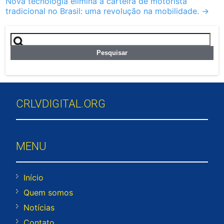
Nova tecnologia elimina a carteira de motorista
tradicional no Brasil: uma revolução na mobilidade.
→
Pesquisar
por:
CRLVDIGITAL.ORG
MENU
Início
Quem somos
Notícias
Contato