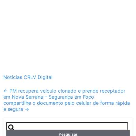
Notícias CRLV Digital
Post
←
PM recupera veículo clonado e prende receptador
em Nova Serrana – Segurança em Foco
navigation
compartilhe o documento pelo celular de forma rápida
e segura
→
Pesquisar
por: